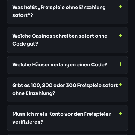
Was heißt „Freispiele ohne Einzahlung
sofort“?
Welche Casinos schreiben sofort ohne
Code gut?
Welche Häuser verlangen einen Code?
Gibt es 100, 200 oder 300 Freispiele sofort
ohne Einzahlung?
Muss ich mein Konto vor den Freispielen
verifizieren?