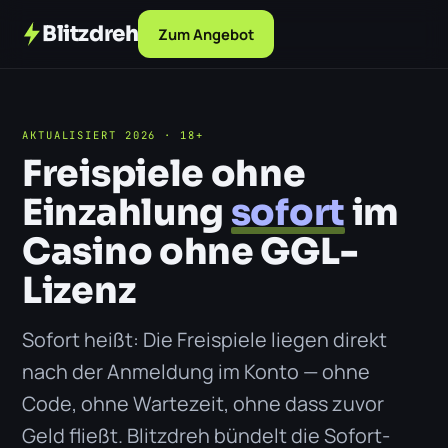
Blitzdreh
Zum Angebot
AKTUALISIERT 2026 · 18+
Freispiele ohne
Einzahlung
sofort
im
Casino ohne GGL-
Lizenz
Sofort heißt: Die Freispiele liegen direkt
nach der Anmeldung im Konto — ohne
Code, ohne Wartezeit, ohne dass zuvor
Geld fließt. Blitzdreh bündelt die Sofort-