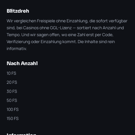
Blitzdreh
Wir vergleichen Freispiele ohne Einzahlung, die sofort verfügbar
sind, bei Casinos ohne GGL-Lizenz — sortiert nach Anzahl und
Tempo. Und wir sagen offen, wo eine Zahl erst per Code,
Verifizierung oder Einzahlung kommt. Die Inhalte sind rein
informativ.
Nach Anzahl
10 FS
20 FS
30 FS
50 FS
100 FS
150 FS