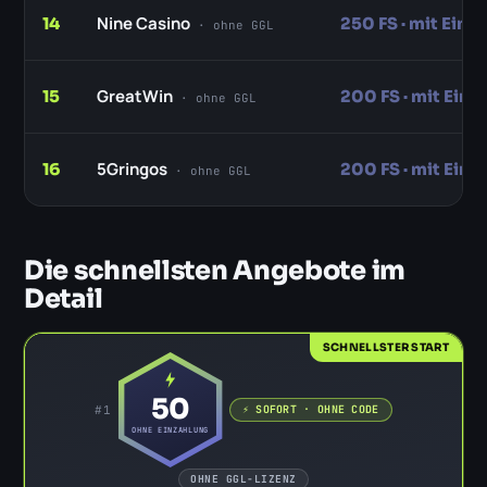
Nine Casino
14
250 FS · mit Einz
· ohne GGL
GreatWin
15
200 FS · mit Einz
· ohne GGL
5Gringos
16
200 FS · mit Einz
· ohne GGL
Die schnellsten Angebote im
Detail
SCHNELLSTER START
50
#1
⚡ SOFORT · OHNE CODE
OHNE EINZAHLUNG
OHNE GGL-LIZENZ