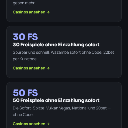
geben mehr.
Casinos ansehen →
30 FS
30 Freispiele ohne Einzahlung sofort
Spürbar und schnell: Wazamba sofort ohne Code, 22bet
per Kurzcode.
Casinos ansehen →
50 FS
50 Freispiele ohne Einzahlung sofort
Die Sofort-Spitze: Vulkan Vegas, National und 20bet —
ohne Code.
Casinos ansehen →