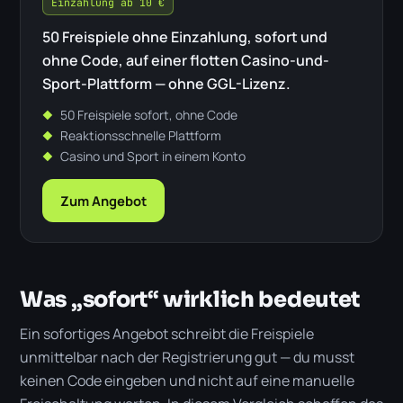
Einzahlung ab 10 €
50 Freispiele ohne Einzahlung, sofort und
ohne Code, auf einer flotten Casino-und-
Sport-Plattform — ohne GGL-Lizenz.
50 Freispiele sofort, ohne Code
Reaktionsschnelle Plattform
Casino und Sport in einem Konto
Zum Angebot
Was „sofort“ wirklich bedeutet
Ein sofortiges Angebot schreibt die Freispiele
unmittelbar nach der Registrierung gut — du musst
keinen Code eingeben und nicht auf eine manuelle