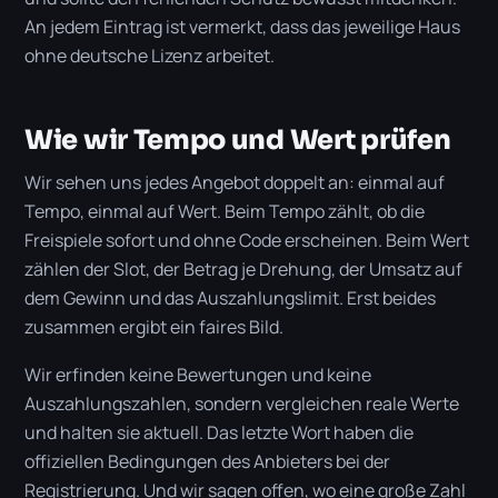
An jedem Eintrag ist vermerkt, dass das jeweilige Haus
ohne deutsche Lizenz arbeitet.
Wie wir Tempo und Wert prüfen
Wir sehen uns jedes Angebot doppelt an: einmal auf
Tempo, einmal auf Wert. Beim Tempo zählt, ob die
Freispiele sofort und ohne Code erscheinen. Beim Wert
zählen der Slot, der Betrag je Drehung, der Umsatz auf
dem Gewinn und das Auszahlungslimit. Erst beides
zusammen ergibt ein faires Bild.
Wir erfinden keine Bewertungen und keine
Auszahlungszahlen, sondern vergleichen reale Werte
und halten sie aktuell. Das letzte Wort haben die
offiziellen Bedingungen des Anbieters bei der
Registrierung. Und wir sagen offen, wo eine große Zahl