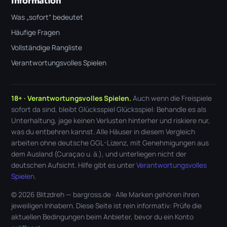
Information
Was „sofort“ bedeutet
Häufige Fragen
Vollständige Rangliste
Verantwortungsvolles Spielen
18+ · Verantwortungsvolles Spielen.
Auch wenn die Freispiele
sofort da sind, bleibt Glücksspiel Glücksspiel: Behandle es als
Unterhaltung, jage keinen Verlusten hinterher und riskiere nur,
was du entbehren kannst. Alle Häuser in diesem Vergleich
arbeiten ohne deutsche GGL-Lizenz, mit Genehmigungen aus
dem Ausland (Curaçao u. ä.), und unterliegen nicht der
deutschen Aufsicht. Hilfe gibt es unter
Verantwortungsvolles
Spielen
.
© 2026 Blitzdreh — bargross.de · Alle Marken gehören ihren
jeweiligen Inhabern. Diese Seite ist rein informativ: Prüfe die
aktuellen Bedingungen beim Anbieter, bevor du ein Konto