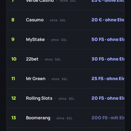
Verde Casino
7
25 € · ohne Einza
· ohne GGL
Casumo
8
20 € · ohne Einza
· ohne GGL
MyStake
9
50 FS · ohne Einz
· ohne GGL
22bet
10
30 FS · ohne Einz
· ohne GGL
Mr Green
11
25 FS · ohne Einz
· ohne GGL
Rolling Slots
12
20 FS · ohne Einz
· ohne GGL
Boomerang
13
200 FS · mit Einz
· ohne GGL