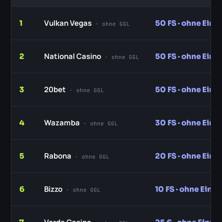
Vulkan Vegas
1
50 FS · ohne Einz
· ohne GGL
National Casino
2
50 FS · ohne Einz
· ohne GGL
20bet
3
50 FS · ohne Einz
· ohne GGL
Wazamba
4
30 FS · ohne Einz
· ohne GGL
Rabona
5
20 FS · ohne Einz
· ohne GGL
Bizzo
6
10 FS · ohne Einz
· ohne GGL