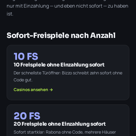
nur mit Einzahlung — und eben nicht sofort — zu haben
ist.
Sofort-Freispiele nach Anzahl
10 FS
10 Freispiele ohne Einzahlung sofort
Der schnellste Türöffner: Bizzo schreibt zehn sofort ohne
Code gut.
Casinos ansehen →
20 FS
20 Freispiele ohne Einzahlung sofort
Sofort startklar: Rabona ohne Code, mehrere Häuser