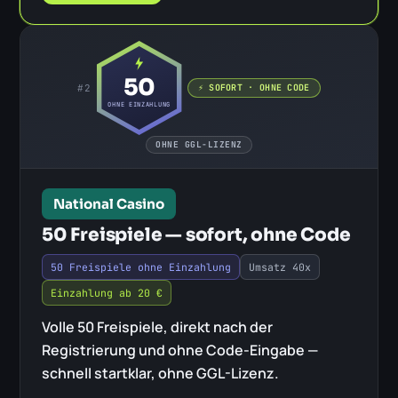
50
#2
⚡ SOFORT · OHNE CODE
OHNE EINZAHLUNG
OHNE GGL-LIZENZ
National Casino
50 Freispiele — sofort, ohne Code
50 Freispiele ohne Einzahlung
Umsatz 40x
Einzahlung ab 20 €
Volle 50 Freispiele, direkt nach der
Registrierung und ohne Code-Eingabe —
schnell startklar, ohne GGL-Lizenz.